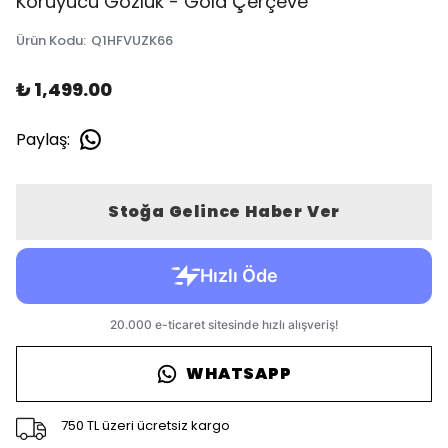
Koruyucu Gözlük - Gold Çerçeve
Ürün Kodu
:
Q1HFVUZK66
₺ 1,499.00
Paylaş
:
Stoğa Gelince Haber Ver
WHATSAPP
750 TL üzeri ücretsiz kargo