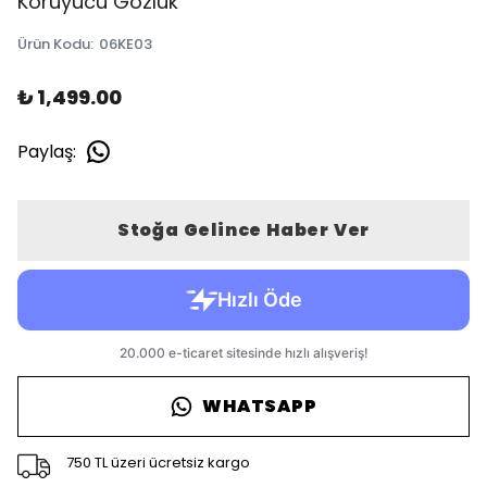
Koruyucu Gözlük
Ürün Kodu
:
06KE03
₺ 1,499.00
Paylaş
:
Stoğa Gelince Haber Ver
WHATSAPP
750 TL üzeri ücretsiz kargo