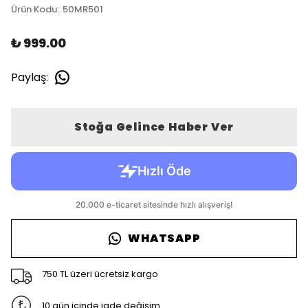
Ürün Kodu
:
50MR501
₺ 999.00
Paylaş
:
Stoğa Gelince Haber Ver
WHATSAPP
750 TL üzeri ücretsiz kargo
10 gün içinde iade değişim