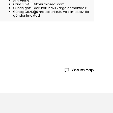
Anti Alerjen
Cam : uv400 filtreli mineral cam
Güneş gözlükleri korunaklı kargolanmaktadır.
Güneş Gözlüğü modelleri kutu ve silme bezi ile
gönderilmektedir
Yorum Yap