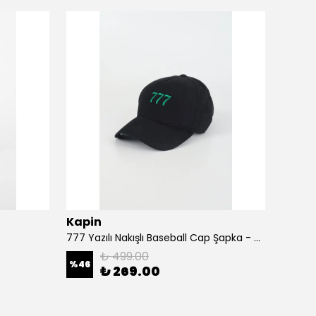
Kapin
Kapi
777 Yazılı Nakışlı Baseball Cap Şapka - Siyah
A Harf
₺ 499.00
%
46
%
46
₺ 269.00