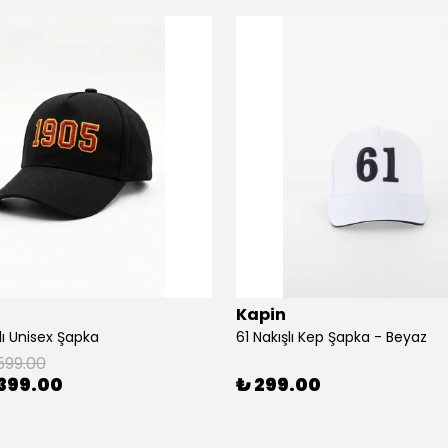
Kapin
lı Unisex Şapka
61 Nakışlı Kep Şapka - Beyaz
599.00
399.00
₺ 299.00