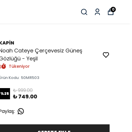
0
KAPİN
Noah Cateye Çerçevesiz Güneş
Gözlüğü - Yeşil
Tükeniyor
Ürün Kodu
:
50MR503
₺ 999.00
%
25
₺ 749.00
Paylaş
: