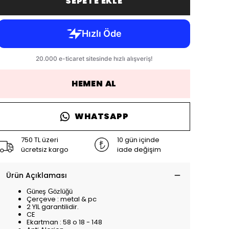
SEPETE EKLE
HEMEN AL
WHATSAPP
750 TL üzeri
10 gün içinde
ücretsiz kargo
iade değişim
Ürün Açıklaması
Güneş Gözlüğü
Çerçeve : metal & pc
2 YIL garantilidir.
CE
Ekartman : 58 o 18 - 148