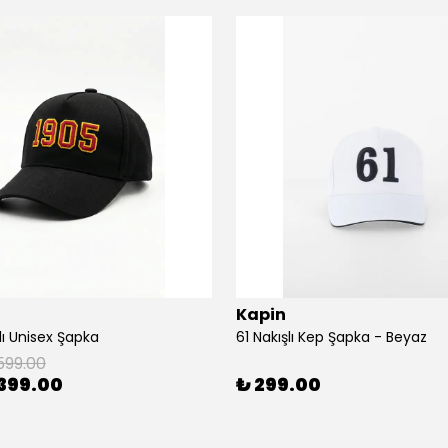
Kapin
lı Unisex Şapka
61 Nakışlı Kep Şapka - Beyaz
599.00
399.00
₺ 299.00