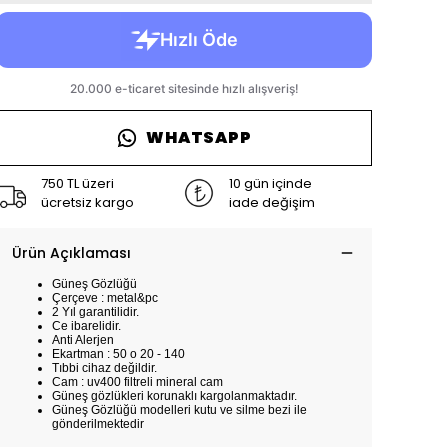
WHATSAPP
750 TL üzeri
10 gün içinde
ücretsiz kargo
iade değişim
Ürün Açıklaması
Güneş Gözlüğü
Çerçeve : metal&pc
2 Yıl garantilidir.
Ce ibarelidir.
Anti Alerjen
Ekartman : 50 o 20 - 140
Tıbbi cihaz değildir.
Cam : uv400 filtreli mineral cam
Güneş gözlükleri korunaklı kargolanmaktadır.
Güneş Gözlüğü modelleri kutu ve silme bezi ile
gönderilmektedir