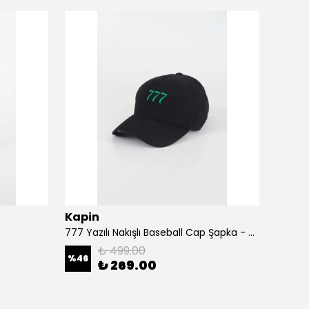
Kapin
Kapi
777 Yazılı Nakışlı Baseball Cap Şapka - Siyah
A Harf
₺ 499.00
%
46
%
46
₺ 269.00