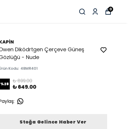
0
KAPİN
Owen Diködrtgen Çerçeve Güneş
Gözlüğü - Nude
Ürün Kodu
:
48MR401
₺ 899.00
%
28
₺ 649.00
Paylaş
:
Stoğa Gelince Haber Ver