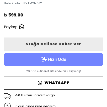
Ürün Kodu
:
JRYTMYN5FY
₺ 599.00
Paylaş
:
Stoğa Gelince Haber Ver
WHATSAPP
750 TL üzeri ücretsiz kargo
10 gün içinde iade değişim