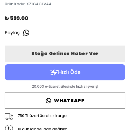
Ürün Kodu
:
XZ1GACLVA4
₺ 599.00
Paylaş
:
Stoğa Gelince Haber Ver
WHATSAPP
750 TL üzeri ücretsiz kargo
10 gün içinde iade değişim