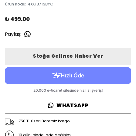
Ürün Kodu
:
4XG371SBYC
₺ 499.00
Paylaş
:
Stoğa Gelince Haber Ver
WHATSAPP
750 TL üzeri ücretsiz kargo
10 gün içinde iade değişim