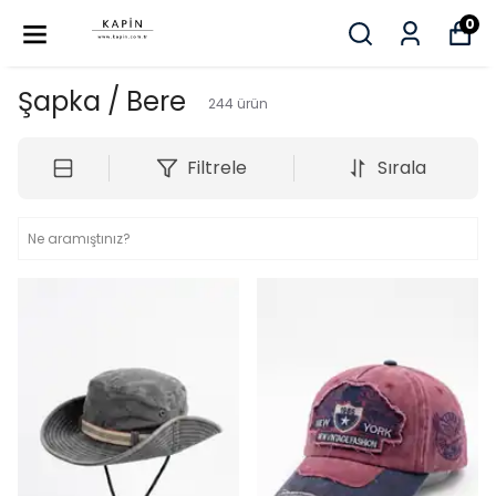
0
Şapka / Bere
244
ürün
Filtrele
Sırala