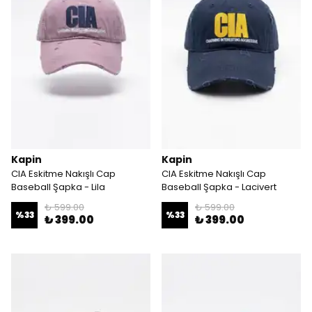
Kapin
Kapin
CIA Eskitme Nakışlı Cap
CIA Eskitme Nakışlı Cap
Baseball Şapka - Lila
Baseball Şapka - Lacivert
₺ 599.00
₺ 599.00
%
33
%
33
₺ 399.00
₺ 399.00