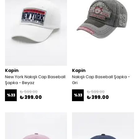
Kapin
Kapin
New York Nakışlı Cap Baseball
Nakışlı Cap Baseball Şapka -
Şapka - Beyaz
Gri
₺ 599.00
₺ 599.00
%
33
%
33
₺ 399.00
₺ 399.00