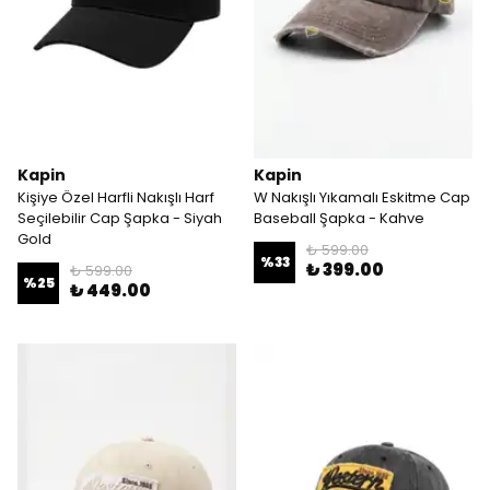
Kapin
Kapin
Kişiye Özel Harfli Nakışlı Harf
W Nakışlı Yıkamalı Eskitme Cap
Seçilebilir Cap Şapka - Siyah
Baseball Şapka - Kahve
Gold
₺ 599.00
%
33
₺ 399.00
₺ 599.00
%
25
₺ 449.00