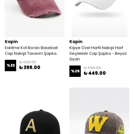
Kapin
Kapin
Eskitme Kot Bordo Baseball
Kişiye Özel Harfli Nakışlı Harf
Cap Nakışlı Tasarım Şapka
Seçilebilir Cap Şapka - Beyaz
Siyah
₺ 599.00
%
33
₺ 399.00
₺ 599.00
%
25
₺ 449.00