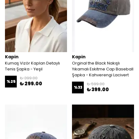
Kapin
Kapin
Kumaş Vizör Kaplan Detaylı
Orginal the Black Nakışlı
Tenis Şapka - Yeşil
Yıkamalı Eskitme Cap Baseball
Şapka - Kahverengi Lacivert
₺ 399.00
%
25
₺ 299.00
₺ 599.00
%
33
₺ 399.00