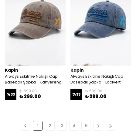
Kapin
Kapin
Always Eskitme Nakışlı Cap
Always Eskitme Nakışlı Cap
Baseball Şapka - Kahverengi
Baseball Şapka - Lacivert
₺ 599.00
₺ 599.00
%
33
%
33
₺ 399.00
₺ 399.00
1
2
3
4
5