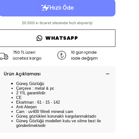
WHATSAPP
750 TL üzeri
10 gün içinde
ücretsiz kargo
iade değişim
Ürün Açıklaması
Güneş Gözlüğü
Çerçeve : metal & pc
2 YIL garantilidir.
CE
Ekartman : 61 - 15 - 142
Anti Alerjen
Cam : uv400 filtreli mineral cam
Güneş gözlükleri korunaklı kargolanmaktadır.
Güneş Gözlüğü modelleri kutu ve silme bezi ile
gönderilmektedir