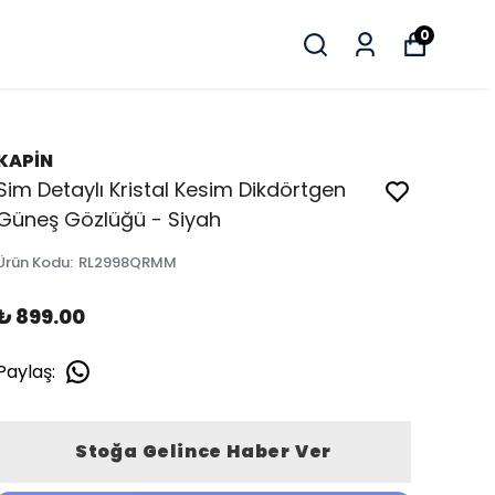
0
KAPİN
Sim Detaylı Kristal Kesim Dikdörtgen
Güneş Gözlüğü - Siyah
Ürün Kodu
:
RL2998QRMM
₺ 899.00
Paylaş
:
Stoğa Gelince Haber Ver