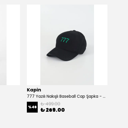
Kapin
Kapi
777 Yazılı Nakışlı Baseball Cap Şapka - Siyah
A Harf
₺ 499.00
%
46
%
46
₺ 269.00