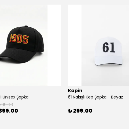
Kapin
lı Unisex Şapka
61 Nakışlı Kep Şapka - Beyaz
599.00
399.00
₺ 299.00