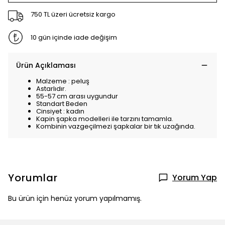
750 TL üzeri ücretsiz kargo
10 gün içinde iade değişim
Ürün Açıklaması
Malzeme : peluş
Astarlıdır.
55-57 cm arası uygundur
Standart Beden
Cinsiyet : kadın
Kapin şapka modelleri ile tarzını tamamla.
Kombinin vazgeçilmezi şapkalar bir tık uzağında.
Yorumlar
Yorum Yap
Bu ürün için henüz yorum yapılmamış.