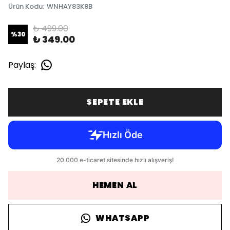
Ürün Kodu
:
WNHAY83K8B
₺ 499.00
%
30
₺ 349.00
Paylaş
:
SEPETE EKLE
HEMEN AL
WHATSAPP