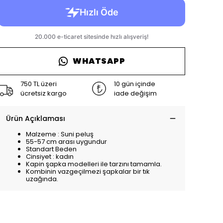
WHATSAPP
750 TL üzeri
10 gün içinde
ücretsiz kargo
iade değişim
Ürün Açıklaması
Malzeme : Suni peluş
55-57 cm arası uygundur
Standart Beden
Cinsiyet : kadın
Kapin şapka modelleri ile tarzını tamamla.
Kombinin vazgeçilmezi şapkalar bir tık
uzağında.