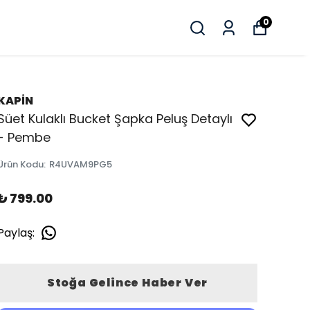
0
KAPİN
Süet Kulaklı Bucket Şapka Peluş Detaylı
- Pembe
Ürün Kodu
:
R4UVAM9PG5
₺ 799.00
Paylaş
:
Stoğa Gelince Haber Ver