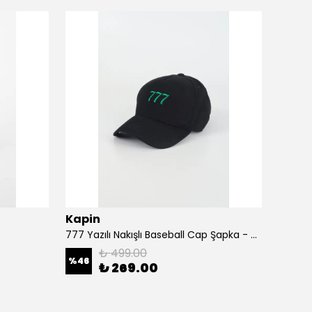
Kapin
Kapi
777 Yazılı Nakışlı Baseball Cap Şapka - Siyah
A Harf
₺ 499.00
%
46
%
46
₺ 269.00