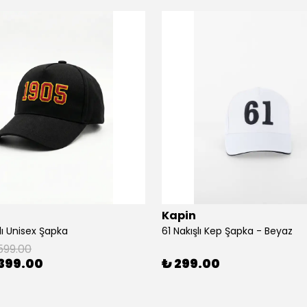
Kapin
lı Unisex Şapka
61 Nakışlı Kep Şapka - Beyaz
599.00
399.00
₺ 299.00