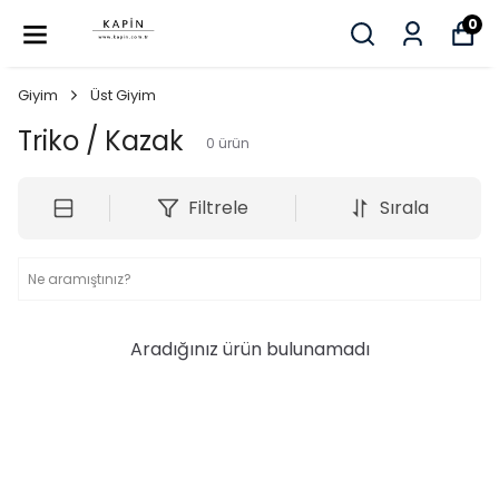
0
Giyim
Üst Giyim
Triko / Kazak
0
ürün
Filtrele
Sırala
Aradığınız ürün bulunamadı