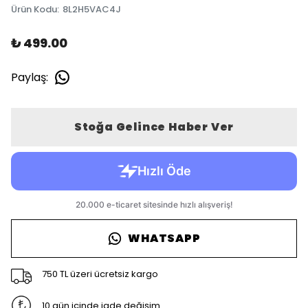
Ürün Kodu
:
8L2H5VAC4J
₺ 499.00
Paylaş
:
Stoğa Gelince Haber Ver
WHATSAPP
750 TL üzeri ücretsiz kargo
10 gün içinde iade değişim