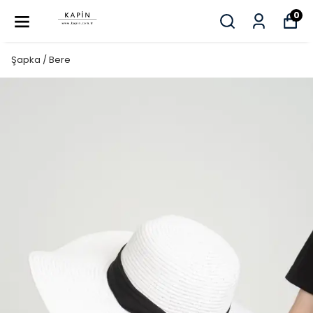
0
Şapka / Bere