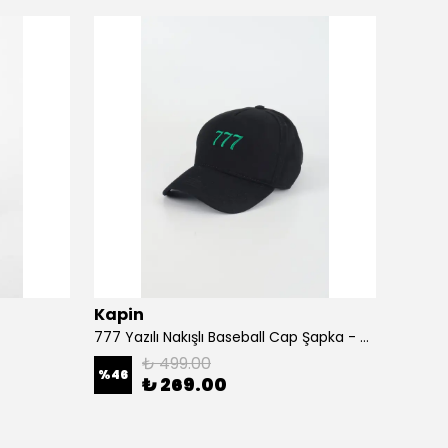
Kapin
Kapi
777 Yazılı Nakışlı Baseball Cap Şapka - Siyah
A Harf
₺ 499.00
%
46
%
46
₺ 269.00