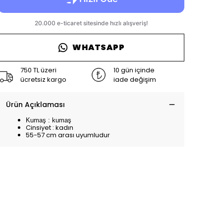
WHATSAPP
750 TL üzeri
10 gün içinde
ücretsiz kargo
iade değişim
Ürün Açıklaması
Kumaş : kumaş
Cinsiyet : kadın
55-57 cm arası uyumludur