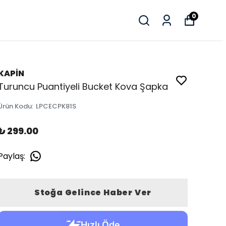
0
KAPİN
Turuncu Puantiyeli Bucket Kova Şapka
Ürün Kodu
:
LPCECPK81S
₺ 299.00
Paylaş
:
Stoğa Gelince Haber Ver