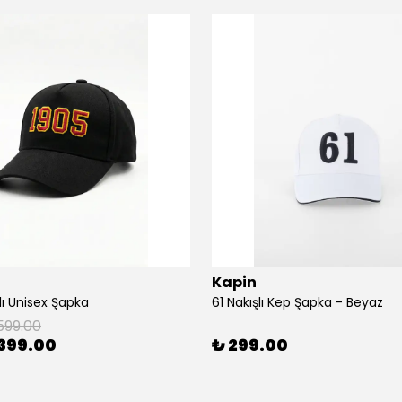
Kapin
lı Unisex Şapka
61 Nakışlı Kep Şapka - Beyaz
599.00
399.00
₺ 299.00