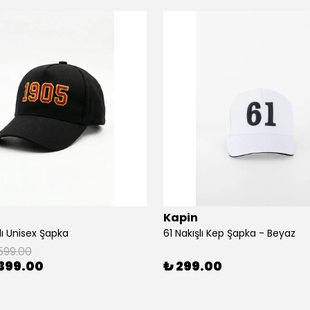
Kapin
lı Unisex Şapka
61 Nakışlı Kep Şapka - Beyaz
599.00
399.00
₺ 299.00