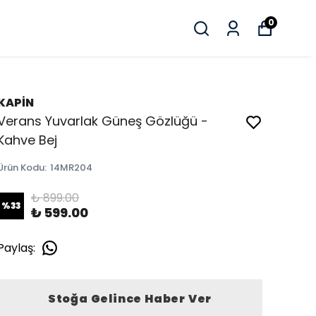
0
KAPİN
Verans Yuvarlak Güneş Gözlüğü -
Kahve Bej
Ürün Kodu
:
14MR204
₺ 899.00
%
33
₺ 599.00
Paylaş
:
Stoğa Gelince Haber Ver