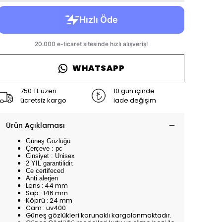
WHATSAPP
750 TL üzeri
10 gün içinde
ücretsiz kargo
iade değişim
Ürün Açıklaması
Güneş Gözlüğü
Çerçeve : pc
Cinsiyet : Unisex
2 YIL garantilidir.
Ce certifeced
Anti alerjen
Lens : 44 mm
Sap : 146 mm
Köprü : 24 mm
Cam : uv400
Güneş gözlükleri korunaklı kargolanmaktadır.