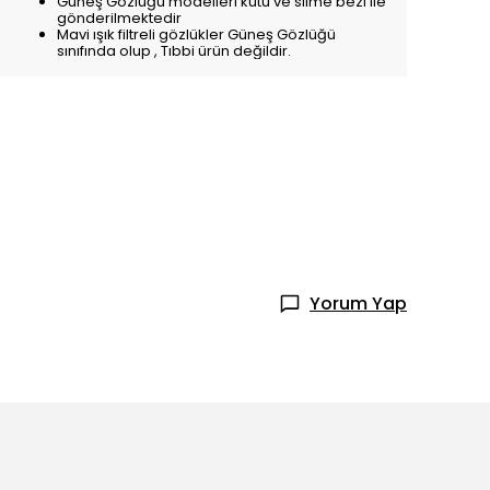
Güneş Gözlüğü modelleri kutu ve silme bezi ile
gönderilmektedir
Mavi ışık filtreli gözlükler Güneş Gözlüğü
sınıfında olup , Tıbbi ürün değildir.
Yorum Yap