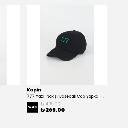
Kapin
Kapi
777 Yazılı Nakışlı Baseball Cap Şapka - Siyah
A Harf
₺ 499.00
%
46
%
46
₺ 269.00