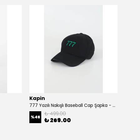
Kapin
Kapi
777 Yazılı Nakışlı Baseball Cap Şapka - Siyah
A Harf
₺ 499.00
%
46
%
46
₺ 269.00