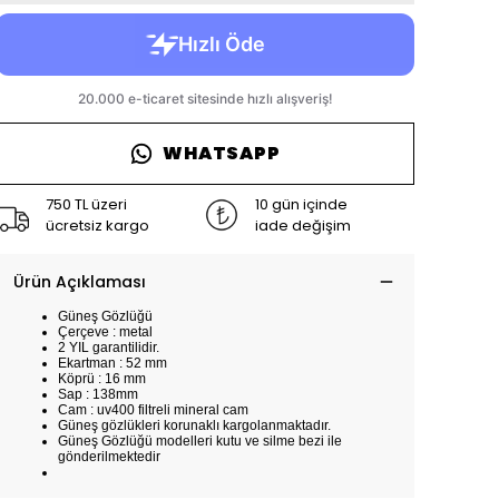
WHATSAPP
750 TL üzeri
10 gün içinde
ücretsiz kargo
iade değişim
Ürün Açıklaması
Güneş Gözlüğü
Çerçeve : metal
2 YIL garantilidir.
Ekartman : 52 mm
Köprü : 16 mm
Sap : 138mm
Cam : uv400 filtreli mineral cam
Güneş gözlükleri korunaklı kargolanmaktadır.
Güneş Gözlüğü modelleri kutu ve silme bezi ile
gönderilmektedir