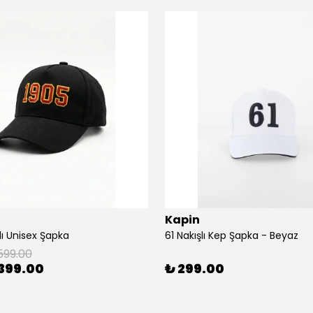
Kapin
lı Unisex Şapka
61 Nakışlı Kep Şapka - Beyaz
599.00
399.00
₺ 299.00