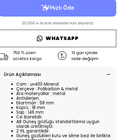
WHATSAPP
750 TL üzeri
10 gün içinde
ücretsiz kargo
iade değişim
Ürün Açıklaması
Cam : uv400 Mineral
Çerçeve : Polikarbon & metal
Ara materyallar : metal
Antialerjen.
Ekartman : 58 mm
Köprü : 18 mm
Sap : 146 mm
Ce ibarelidir.
AB Güneş gözlüğü standartlarına uygun
olarak üretilmiştir.
2 YIL garantilidir.
Güneş gözlükleri kutu ve silme bezi ile birlikte