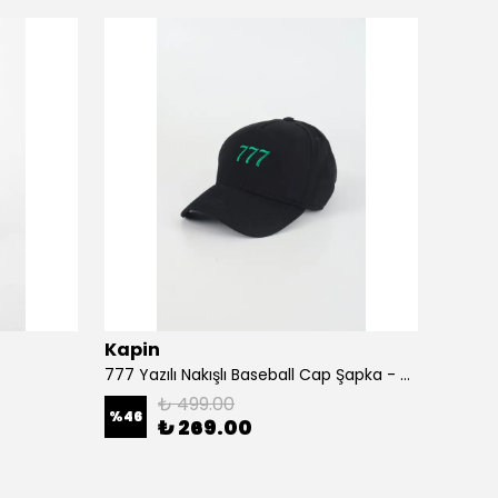
Kapin
Kapi
777 Yazılı Nakışlı Baseball Cap Şapka - Siyah
A Harf
₺ 499.00
%
46
%
46
₺ 269.00