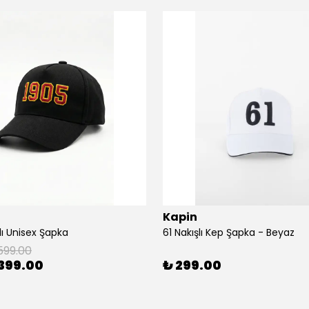
Kapin
lı Unisex Şapka
61 Nakışlı Kep Şapka - Beyaz
599.00
399.00
₺ 299.00