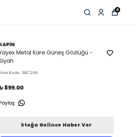
0
KAPİN
Yayex Metal Kare Güneş Gözlüğü -
Siyah
Ürün Kodu
:
3BC206
₺ 899.00
Paylaş
:
Stoğa Gelince Haber Ver