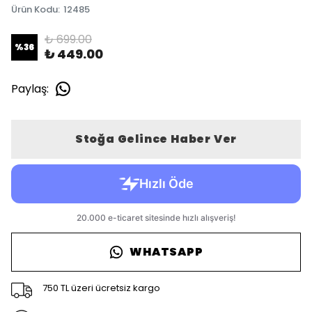
Ürün Kodu
:
12485
₺ 699.00
%
36
₺ 449.00
Paylaş
:
Stoğa Gelince Haber Ver
WHATSAPP
750 TL üzeri ücretsiz kargo