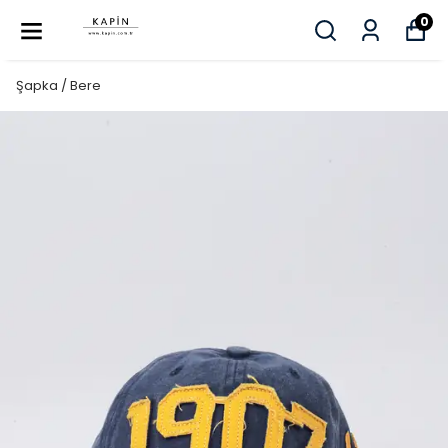
0
Şapka / Bere