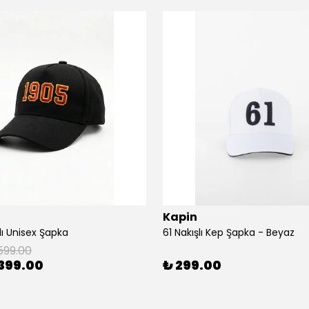
Kapin
lı Unisex Şapka
61 Nakışlı Kep Şapka - Beyaz
599.00
399.00
₺ 299.00