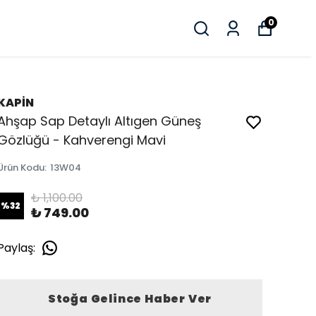
0
KAPİN
Ahşap Sap Detaylı Altıgen Güneş
Gözlüğü - Kahverengi Mavi
Ürün Kodu
:
13W04
₺ 1,100.00
%
32
₺ 749.00
Paylaş
:
Stoğa Gelince Haber Ver