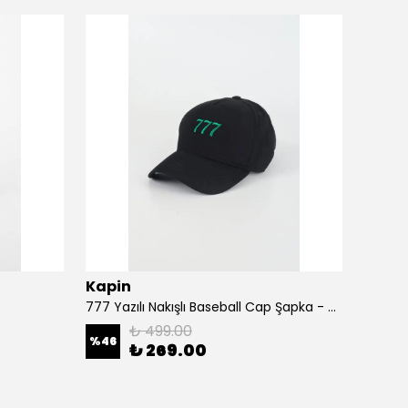
Kapin
Kapi
777 Yazılı Nakışlı Baseball Cap Şapka - Siyah
A Harf
₺ 499.00
%
46
%
46
₺ 269.00