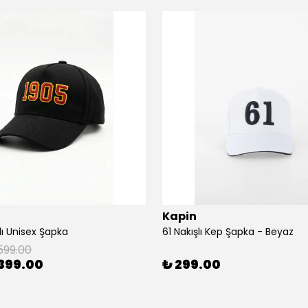
Kapin
lı Unisex Şapka
61 Nakışlı Kep Şapka - Beyaz
599.00
399.00
₺ 299.00