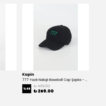
Kapin
Kapi
777 Yazılı Nakışlı Baseball Cap Şapka - Siyah
A Harf
₺ 499.00
%
46
%
46
₺ 269.00