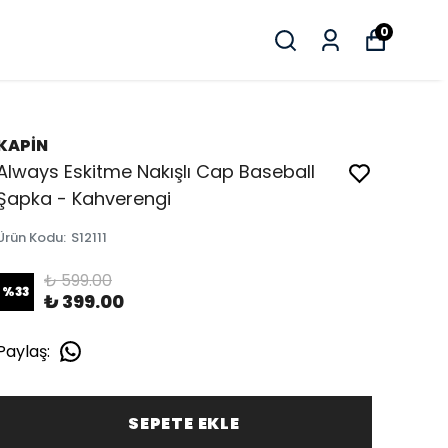
0
KAPİN
Always Eskitme Nakışlı Cap Baseball
Şapka - Kahverengi
Ürün Kodu
:
S12111
₺ 599.00
%
33
₺ 399.00
Paylaş
:
SEPETE EKLE