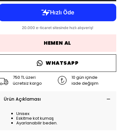
HEMEN AL
WHATSAPP
750 TL üzeri
10 gün içinde
ücretsiz kargo
iade değişim
Ürün Açıklaması
Unisex
Eskitme kot kumaş
Ayarlanabilir beden.