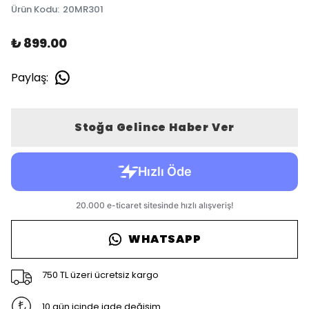
Ürün Kodu
:
20MR301
₺ 899.00
Paylaş
:
Stoğa Gelince Haber Ver
WHATSAPP
750 TL üzeri ücretsiz kargo
10 gün içinde iade değişim