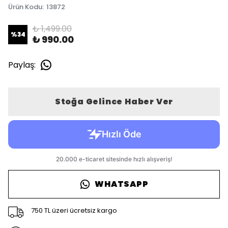
Ürün Kodu
:
13872
₺ 1,499.00
%
34
₺ 990.00
Paylaş
:
Stoğa Gelince Haber Ver
WHATSAPP
750 TL üzeri ücretsiz kargo