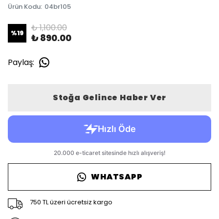
Ürün Kodu
:
04br105
₺ 1,100.00
%
19
₺ 890.00
Paylaş
:
Stoğa Gelince Haber Ver
WHATSAPP
750 TL üzeri ücretsiz kargo