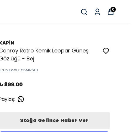
0
KAPİN
Conroy Retro Kemik Leopar Güneş
Gözlüğü - Bej
Ürün Kodu
:
56MR501
₺ 899.00
Paylaş
:
Stoğa Gelince Haber Ver