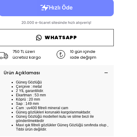
WHATSAPP
750 TL üzeri
10 gün içinde
ücretsiz kargo
iade değişim
Ürün Açıklaması
Güneş Gözlüğü
Çerçeve : metal
2 YIL garantilidir.
Ekartman : 53 mm
Köprü : 20 mm
Sap : 149 mm
Cam : uv400 filtreli mineral cam
Güneş gözlükleri korunaklı kargolanmaktadır.
Güneş Gözlüğü modelleri kutu ve silme bezi ile
gönderilmektedir
Mavi ışık filtreli gözlükler Güneş Gözlüğü sınıfında olup ,
Tıbbi ürün değildir.