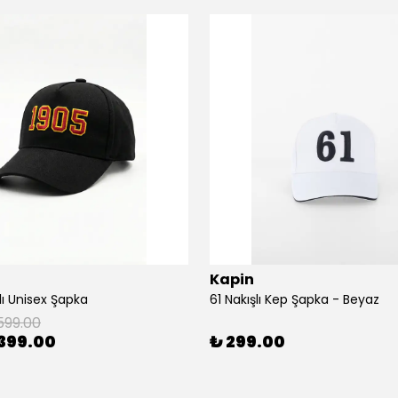
Kapin
lı Unisex Şapka
61 Nakışlı Kep Şapka - Beyaz
599.00
399.00
₺ 299.00