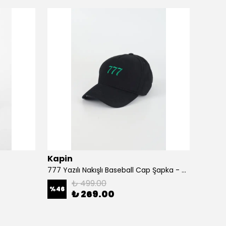
Kapin
Kapi
777 Yazılı Nakışlı Baseball Cap Şapka - Siyah
A Harf
₺ 499.00
%
46
%
46
₺ 269.00