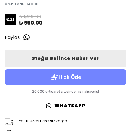
Ürün Kodu
:
14H081
₺ 1,499.00
%
34
₺ 990.00
Paylaş
:
Stoğa Gelince Haber Ver
WHATSAPP
750 TL üzeri ücretsiz kargo