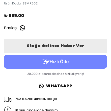
Ürün Kodu
:
33MR502
₺ 899.00
Paylaş
:
Stoğa Gelince Haber Ver
WHATSAPP
750 TL üzeri ücretsiz kargo
10 gün içinde iade değişim