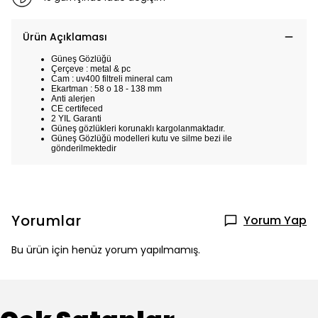
Ürün Açıklaması
Güneş Gözlüğü
Çerçeve : metal & pc
Cam : uv400 filtreli mineral cam
Ekartman : 58 o 18 - 138 mm
Anti alerjen
CE certifeced
2 YIL Garanti
Güneş gözlükleri korunaklı kargolanmaktadır.
Güneş Gözlüğü modelleri kutu ve silme bezi ile
gönderilmektedir
Yorumlar
Yorum Yap
Bu ürün için henüz yorum yapılmamış.