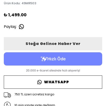
Ürün Kodu
:
49MR503
₺ 1,499.00
Paylaş
:
Stoğa Gelince Haber Ver
WHATSAPP
750 TL üzeri ücretsiz kargo
10 gün içinde iade değişim