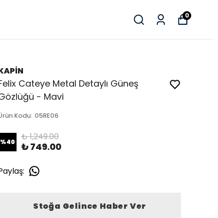
0
KAPİN
Felix Cateye Metal Detaylı Güneş
Gözlüğü - Mavi
Ürün Kodu
:
05RE06
₺ 1,249.00
%
40
₺ 749.00
Paylaş
:
Stoğa Gelince Haber Ver