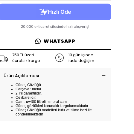
WHATSAPP
750 TL üzeri
10 gün içinde
ücretsiz kargo
iade değişim
Ürün Açıklaması
Güneş Gözlüğü
Çerçeve : metal
2 Yıl garantilidir.
Ce ibarelidir.
Cam : uv400 filtreli mineral cam
Güneş gözlükleri korunaklı kargolanmaktadır.
Güneş Gözlüğü modelleri kutu ve silme bezi ile
gönderilmektedir