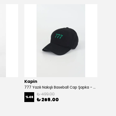
Kapin
Kapi
777 Yazılı Nakışlı Baseball Cap Şapka - Siyah
A Harf
₺ 499.00
%
46
%
46
₺ 269.00