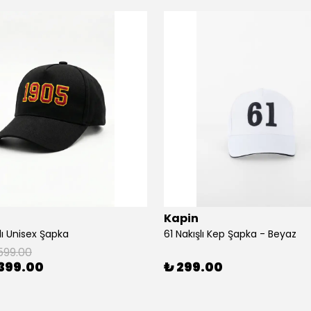
Kapin
lı Unisex Şapka
61 Nakışlı Kep Şapka - Beyaz
599.00
399.00
₺ 299.00