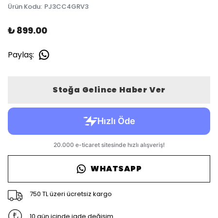
Ürün Kodu
:
PJ3CC4GRV3
₺ 899.00
Paylaş
:
Stoğa Gelince Haber Ver
WHATSAPP
750 TL üzeri ücretsiz kargo
10 gün içinde iade değişim