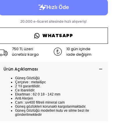
WHATSAPP
750 TL üzeri
10 gün içinde
ücretsiz kargo
iade değişim
Ürün Açıklaması
Güneş Gözlüğü
Çerçeve : metal&pc
2 Yıl garantilidir.
Ce ibarelidir.
Ekartman : 62 0 18 - 142 mm
Anti Alerjen
Cam : uv400 filtreli mineral cam
Güneş gözlükleri korunaklı kargolanmaktadır.
Güneş Gözlüğü modelleri kutu ve silme bezi ile
gönderilmektedir