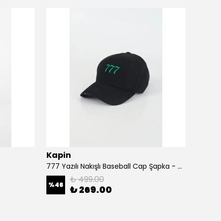
Kapin
Kapi
777 Yazılı Nakışlı Baseball Cap Şapka - Siyah
A Harf
₺ 499.00
%
46
%
46
₺ 269.00