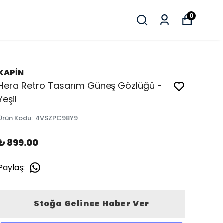
0
KAPİN
Hera Retro Tasarım Güneş Gözlüğü -
Yeşil
Ürün Kodu
:
4VSZPC98Y9
₺ 899.00
Paylaş
:
Stoğa Gelince Haber Ver