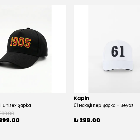
Kapin
lı Unisex Şapka
61 Nakışlı Kep Şapka - Beyaz
599.00
399.00
₺ 299.00