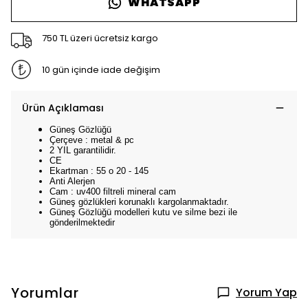
WHATSAPP
750 TL üzeri ücretsiz kargo
10 gün içinde iade değişim
Ürün Açıklaması
Güneş Gözlüğü
Çerçeve : metal & pc
2 YIL garantilidir.
CE
Ekartman : 55 o 20 - 145
Anti Alerjen
Cam : uv400 filtreli mineral cam
Güneş gözlükleri korunaklı kargolanmaktadır.
Güneş Gözlüğü modelleri kutu ve silme bezi ile
gönderilmektedir
Yorumlar
Yorum Yap