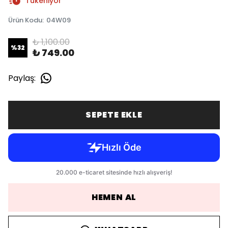
Tükeniyor
Ürün Kodu
:
04W09
₺ 1,100.00
%
32
₺ 749.00
Paylaş
:
SEPETE EKLE
HEMEN AL