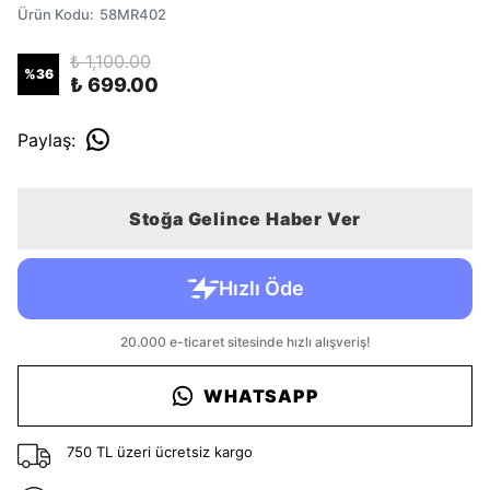
Ürün Kodu
:
58MR402
₺ 1,100.00
%
36
₺ 699.00
Paylaş
:
Stoğa Gelince Haber Ver
WHATSAPP
750 TL üzeri ücretsiz kargo