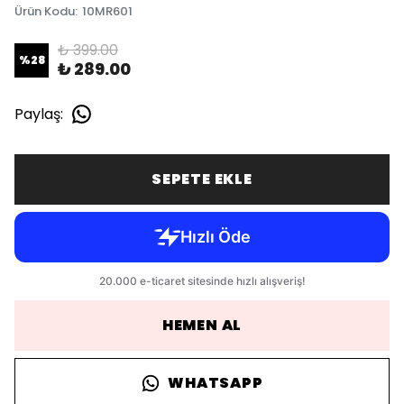
Ürün Kodu
:
10MR601
₺ 399.00
%
28
₺ 289.00
Paylaş
:
SEPETE EKLE
HEMEN AL
WHATSAPP