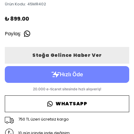
Ürün Kodu
:
45MR402
₺ 899.00
Paylaş
:
Stoğa Gelince Haber Ver
WHATSAPP
750 TL üzeri ücretsiz kargo
10 gün içinde iade değişim