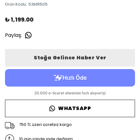
Ürün Kodu
:
53MR505
₺ 1,199.00
Paylaş
:
Stoğa Gelince Haber Ver
WHATSAPP
750 TL üzeri ücretsiz kargo
10 gün içinde iade değişim