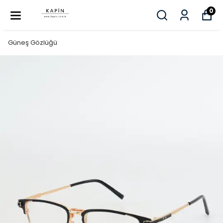
0
Güneş Gözlüğü