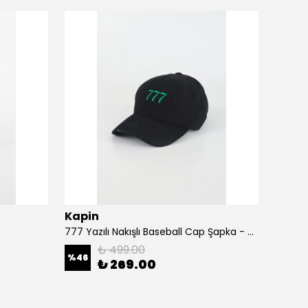
Kapin
Kapi
777 Yazılı Nakışlı Baseball Cap Şapka - Siyah
A Harf
₺ 499.00
%
46
%
46
₺ 269.00