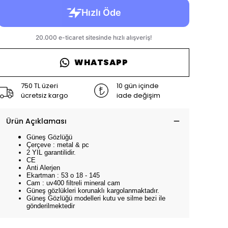
WHATSAPP
750 TL üzeri
10 gün içinde
ücretsiz kargo
iade değişim
Ürün Açıklaması
Güneş Gözlüğü
Çerçeve : metal & pc
2 YIL garantilidir.
CE
Anti Alerjen
Ekartman : 53 o 18 - 145
Cam : uv400 filtreli mineral cam
Güneş gözlükleri korunaklı kargolanmaktadır.
Güneş Gözlüğü modelleri kutu ve silme bezi ile
gönderilmektedir