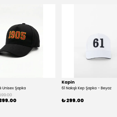
Kapin
lı Unisex Şapka
61 Nakışlı Kep Şapka - Beyaz
599.00
399.00
₺ 299.00