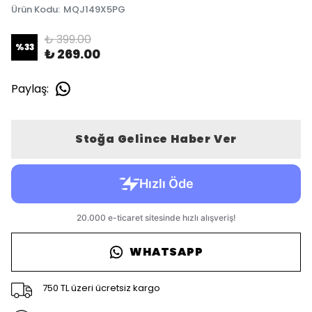
Ürün Kodu
:
MQJ149X5PG
₺ 399.00
%
33
₺ 269.00
Paylaş
:
Stoğa Gelince Haber Ver
WHATSAPP
750 TL üzeri ücretsiz kargo