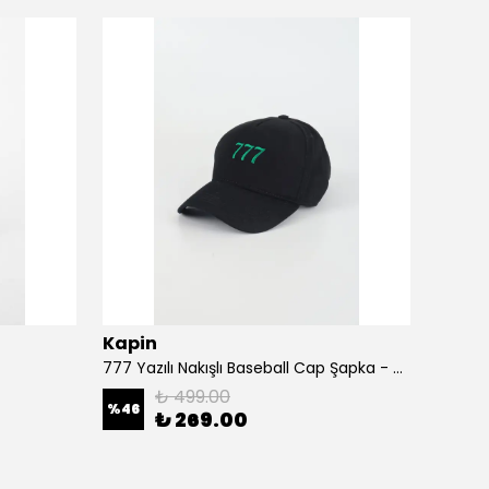
Kapin
Kapi
777 Yazılı Nakışlı Baseball Cap Şapka - Siyah
A Harf
₺ 499.00
%
46
%
46
₺ 269.00