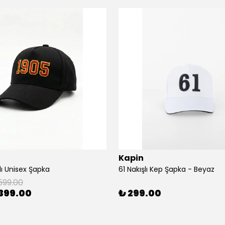
Kapin
lı Unisex Şapka
61 Nakışlı Kep Şapka - Beyaz
599.00
399.00
₺ 299.00