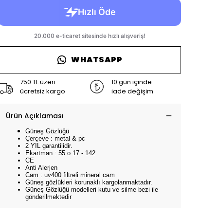
WHATSAPP
750 TL üzeri
10 gün içinde
ücretsiz kargo
iade değişim
Ürün Açıklaması
Güneş Gözlüğü
Çerçeve : metal & pc
2 YIL garantilidir.
Ekartman : 55 o 17 - 142
CE
Anti Alerjen
Cam : uv400 filtreli mineral cam
Güneş gözlükleri korunaklı kargolanmaktadır.
Güneş Gözlüğü modelleri kutu ve silme bezi ile
gönderilmektedir