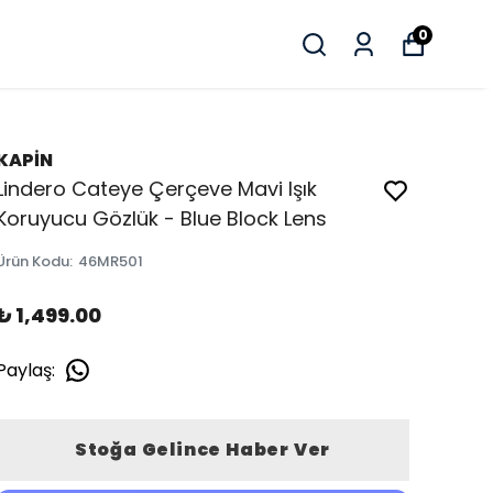
0
KAPİN
Lindero Cateye Çerçeve Mavi Işık
Koruyucu Gözlük - Blue Block Lens
Ürün Kodu
:
46MR501
₺ 1,499.00
Paylaş
:
Stoğa Gelince Haber Ver