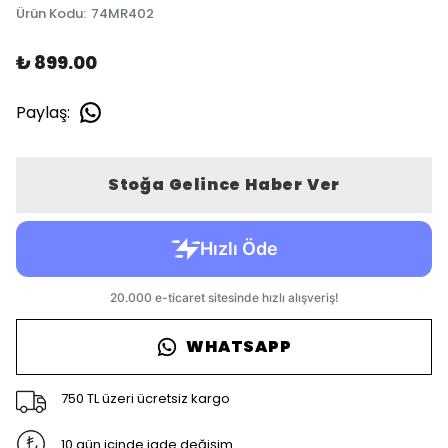
Ürün Kodu
:
74MR402
₺ 899.00
Paylaş
:
Stoğa Gelince Haber Ver
WHATSAPP
750 TL üzeri ücretsiz kargo
10 gün içinde iade değişim