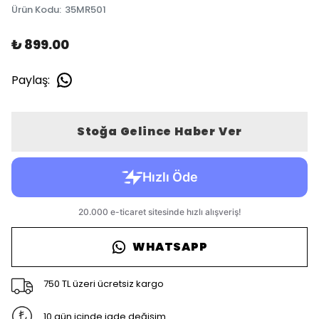
Ürün Kodu
:
35MR501
₺ 899.00
Paylaş
:
Stoğa Gelince Haber Ver
WHATSAPP
750 TL üzeri ücretsiz kargo
10 gün içinde iade değişim