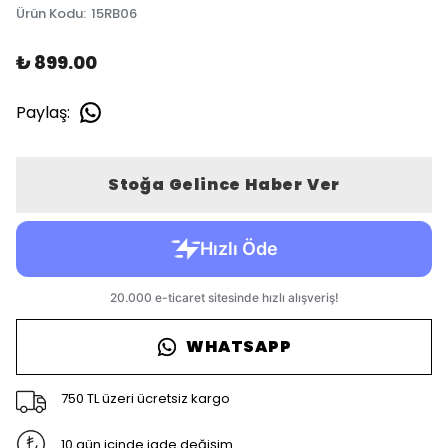
Ürün Kodu
:
15RB06
₺ 899.00
Paylaş
:
Stoğa Gelince Haber Ver
WHATSAPP
750 TL üzeri ücretsiz kargo
10 gün içinde iade değişim