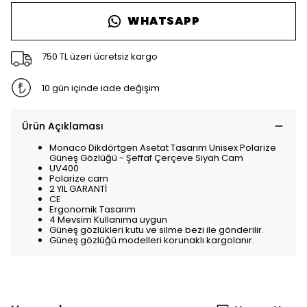
WHATSAPP
750 TL üzeri ücretsiz kargo
10 gün içinde iade değişim
Ürün Açıklaması
Monaco Dikdörtgen Asetat Tasarım Unisex Polarize
Güneş Gözlüğü - Şeffaf Çerçeve Siyah Cam
UV400
Polarize cam
2 YIL GARANTİ
CE
Ergonomik Tasarım
4 Mevsim Kullanıma uygun
Güneş gözlükleri kutu ve silme bezi ile gönderilir.
Güneş gözlüğü modelleri korunaklı kargolanır.