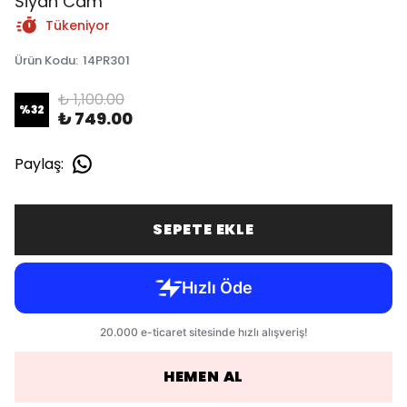
Siyah Cam
Tükeniyor
Ürün Kodu
:
14PR301
₺ 1,100.00
%
32
₺ 749.00
Paylaş
:
SEPETE EKLE
HEMEN AL