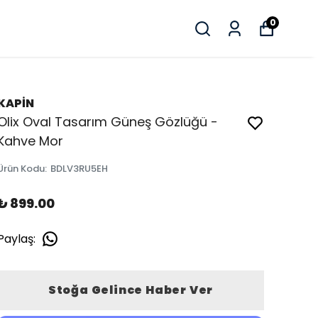
0
KAPİN
Olix Oval Tasarım Güneş Gözlüğü -
Kahve Mor
Ürün Kodu
:
BDLV3RU5EH
₺ 899.00
Paylaş
:
Stoğa Gelince Haber Ver