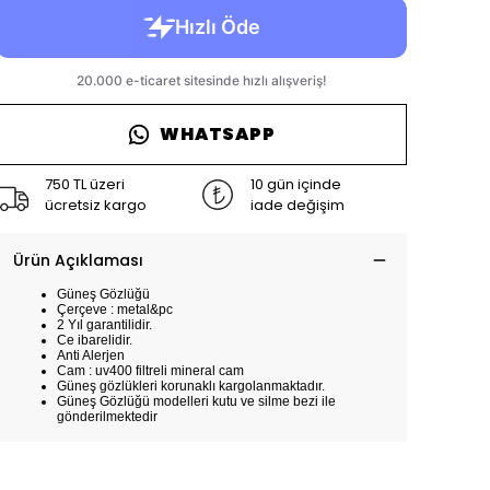
WHATSAPP
750 TL üzeri
10 gün içinde
ücretsiz kargo
iade değişim
Ürün Açıklaması
Güneş Gözlüğü
Çerçeve : metal&pc
2 Yıl garantilidir.
Ce ibarelidir.
Anti Alerjen
Cam : uv400 filtreli mineral cam
Güneş gözlükleri korunaklı kargolanmaktadır.
Güneş Gözlüğü modelleri kutu ve silme bezi ile
gönderilmektedir