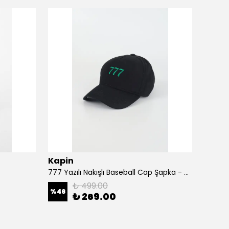
Kapin
Kapi
777 Yazılı Nakışlı Baseball Cap Şapka - Siyah
A Harf
₺ 499.00
%
46
%
46
₺ 269.00