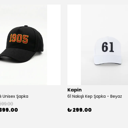
Kapin
lı Unisex Şapka
61 Nakışlı Kep Şapka - Beyaz
599.00
399.00
₺ 299.00