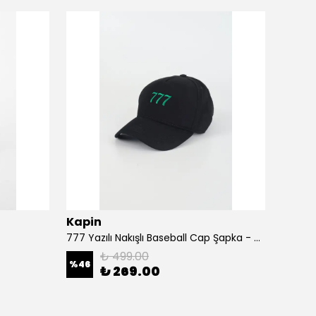
Kapin
Kapi
777 Yazılı Nakışlı Baseball Cap Şapka - Siyah
A Harf
₺ 499.00
%
46
%
46
₺ 269.00