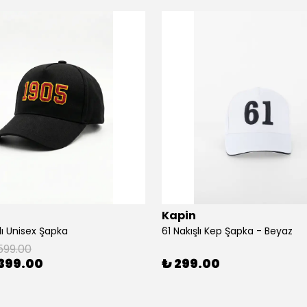
Kapin
lı Unisex Şapka
61 Nakışlı Kep Şapka - Beyaz
599.00
399.00
₺ 299.00