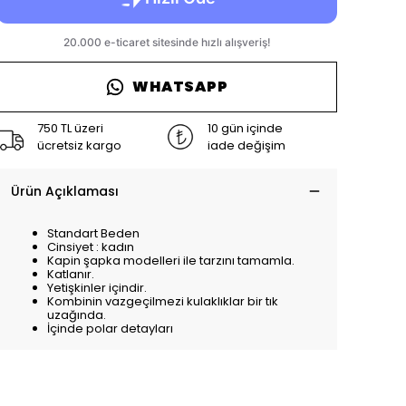
WHATSAPP
750 TL üzeri
10 gün içinde
ücretsiz kargo
iade değişim
Ürün Açıklaması
Standart Beden
Cinsiyet : kadın
Kapin şapka modelleri ile tarzını tamamla.
Katlanır.
Yetişkinler içindir.
Kombinin vazgeçilmezi kulaklıklar bir tık
uzağında.
İçinde polar detayları