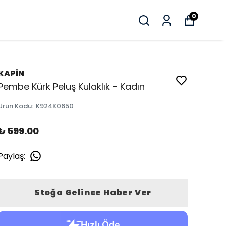
0
KAPİN
Pembe Kürk Peluş Kulaklık - Kadın
Ürün Kodu
:
K924K0650
₺ 599.00
Paylaş
:
Stoğa Gelince Haber Ver