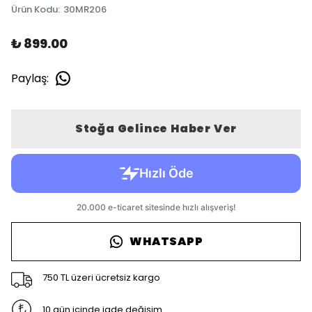
Ürün Kodu
:
30MR206
₺ 899.00
Paylaş
:
Stoğa Gelince Haber Ver
WHATSAPP
750 TL üzeri ücretsiz kargo
10 gün içinde iade değişim