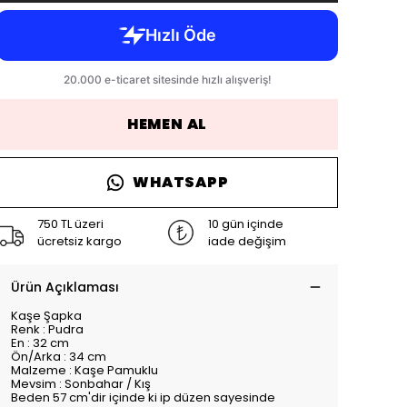
HEMEN AL
WHATSAPP
750 TL üzeri
10 gün içinde
ücretsiz kargo
iade değişim
Ürün Açıklaması
Kaşe Şapka
Renk : Pudra
En : 32 cm
Ön/Arka : 34 cm
Malzeme : Kaşe Pamuklu
Mevsim : Sonbahar / Kış
Beden 57 cm'dir içinde ki ip düzen sayesinde