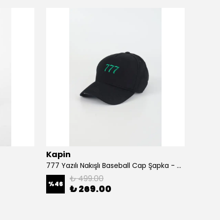
Kapin
Kapi
777 Yazılı Nakışlı Baseball Cap Şapka - Siyah
A Harf
₺ 499.00
%
46
%
46
₺ 269.00