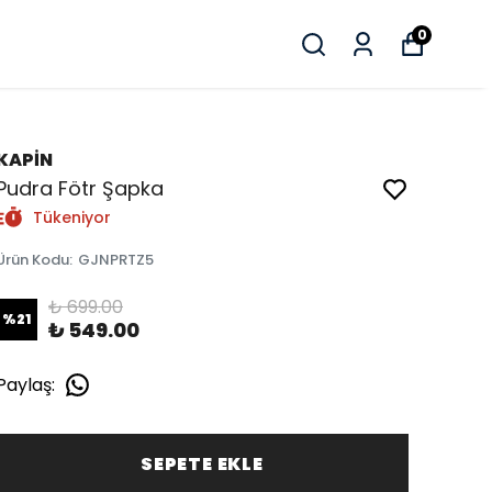
0
KAPİN
Pudra Fötr Şapka
Tükeniyor
Ürün Kodu
:
GJNPRTZ5
₺ 699.00
%
21
₺ 549.00
Paylaş
:
SEPETE EKLE