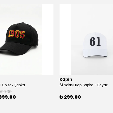
Kapin
lı Unisex Şapka
61 Nakışlı Kep Şapka - Beyaz
599.00
399.00
₺ 299.00