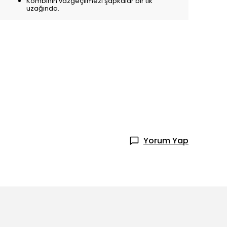
Kombinin vazgeçilmezi şapkalar bir tık
uzağında.
Yorum Yap