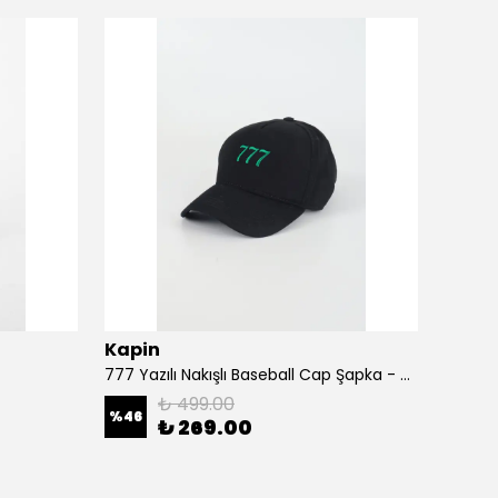
Kapin
Kapi
777 Yazılı Nakışlı Baseball Cap Şapka - Siyah
A Harf
₺ 499.00
%
46
%
46
₺ 269.00