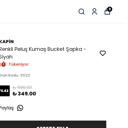
0
KAPİN
Renkli Peluş Kumaş Bucket Şapka -
Siyah
Tükeniyor
Ürün Kodu
:
S1122
₺ 599.00
%
42
₺ 349.00
Paylaş
: