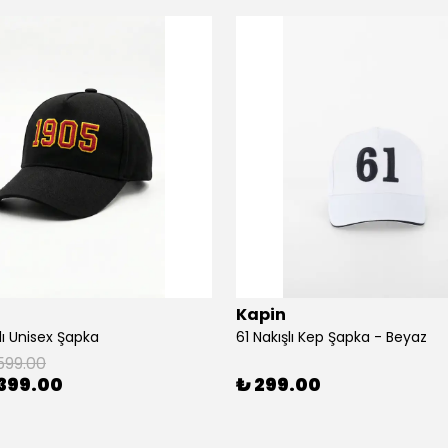
Kapin
lı Unisex Şapka
61 Nakışlı Kep Şapka - Beyaz
599.00
399.00
₺ 299.00