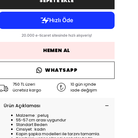
SEPETE EKLE
HEMEN AL
WHATSAPP
750 TL üzeri
10 gün içinde
ücretsiz kargo
iade değişim
Ürün Açıklaması
Malzeme : peluş
55-57 cm arası uygundur
Standart Beden
Cinsiyet : kadın
Kapin şapka modelleri ile tarzını tamamla.