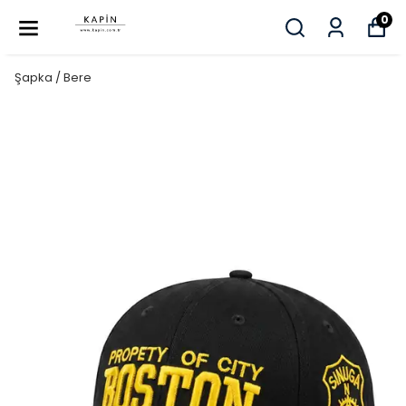
0
Şapka / Bere