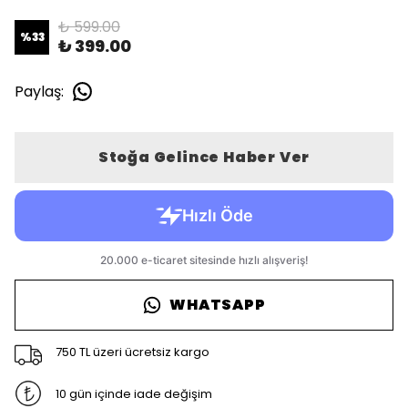
₺ 599.00
%
33
₺ 399.00
Paylaş
:
Stoğa Gelince Haber Ver
WHATSAPP
750 TL üzeri ücretsiz kargo
10 gün içinde iade değişim