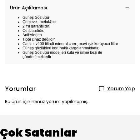
Ürün Açıklaması
Güneş Gözlüğü
Çerçeve : metal&pc
2 Yıl garantilidir.
Ce ibarelidir.
Anti Alerjen
Tıbbi cihaz değildir.
Cam : uv400 filtreli mineral cam , mavi ışık koruyucu filtre
Güneş gözlükleri korunaklı kargolanmaktadır.
Güneş Gözlüğü modelleri kutu ve silme bezi ile
gönderilmektedir
Yorumlar
Yorum Yap
Bu ürün için henüz yorum yapılmamış.
Çok Satanlar